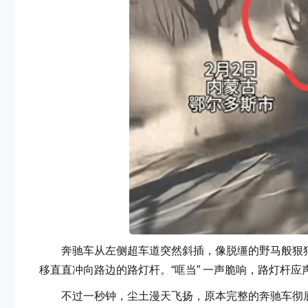
奔驰车从左侧超车道突然斜插，像脱缰的野马般狠狠撞
移直直冲向路边的路灯杆。“哐当” 一声脆响，路灯杆
不过一秒钟，尘土漫天飞扬，原本完整的奔驰车彻底没