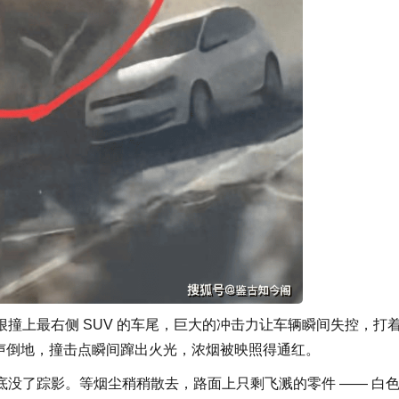
上最右侧 SUV 的车尾，巨大的冲击力让车辆瞬间失控，打
应声倒地，撞击点瞬间蹿出火光，浓烟被映照得通红。
了踪影。等烟尘稍稍散去，路面上只剩飞溅的零件 —— 白