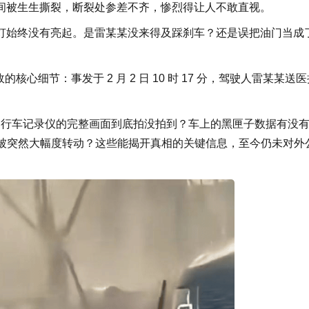
间被生生撕裂，断裂处参差不齐，惨烈得让人不敢直视。
始终没有亮起。是雷某某没来得及踩刹车？还是误把油门当成
心细节：事发于 2 月 2 日 10 时 17 分，驾驶人雷某某送医
。行车记录仪的完整画面到底拍没拍到？车上的黑匣子数据有没
有被突然大幅度转动？这些能揭开真相的关键信息，至今仍未对外