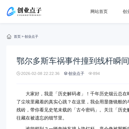
网站首页
创
首页
>
创业点子
鄂尔多斯车祸事件撞到线杆瞬
2026-02-08 22:22:36
创业点子
894
大家好，我是「历史解码者」！千年历史烟云总在时
了尘埃里藏着的真实心跳？在这里，我会用显微镜般的
残砖，带你看见史笔未载的「古今密码」。关注「历史解
往藏在被遗忘的细节里。
谁能想到？一辆奔驰车撞上路灯杆，竟会像被掰断的饼干一样当