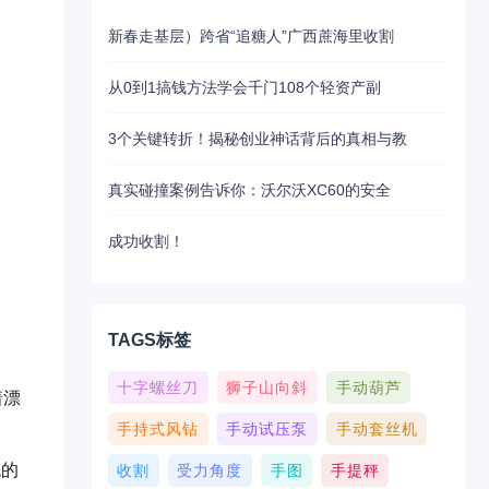
新春走基层）跨省“追糖人”广西蔗海里收割
从0到1搞钱方法学会千门108个轻资产副
3个关键转折！揭秘创业神话背后的真相与教
真实碰撞案例告诉你：沃尔沃XC60的安全
成功收割！
TAGS标签
十字螺丝刀
狮子山向斜
手动葫芦
着漂
手持式风钻
手动试压泵
手动套丝机
色的
收割
受力角度
手图
手提秤