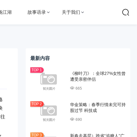
场江湖
故事语录
关于我们
最新内容
《柳叶刀》：全球27%女性曾
遭受亲密伴侣
665
略
华金策略：春季行情未完可持
块
股过节 科技成
，往
690
新春走基层）跨省“追糖人”广
多