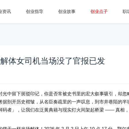
业资讯
创业指导
创业故事
创业点子
职
间解体女司机当场没了官报已发
光中留下斑驳印记，你是否常被史书里的宏大叙事吸引，却忽
考据剖开历史褶皱，从名臣奏疏里的一声叹息，到市井巷陌的半
码者」，让我们在泛黄典籍与现实灯火间架起桥梁 —— 真相
场解体！2026 年 2 月 2 日上午 10 点 17 分，鄂尔