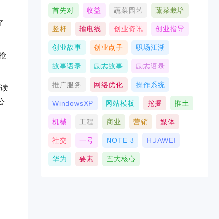
首先对
收益
蔬菜园艺
蔬菜栽培
了
竖杆
输电线
创业资讯
创业指导
创业故事
创业点子
职场江湖
抢
故事语录
励志故事
励志语录
推广服务
网络优化
操作系统
有读
公
WindowsXP
网站模板
挖掘
推土
机械
工程
商业
营销
媒体
社交
一号
NOTE 8
HUAWEI
华为
要素
五大核心